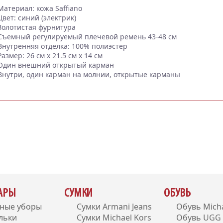
Материал: кожа Saffiano
Цвет: синий (электрик)
Золотистая фурнитура
Съемный регулируемый плечевой ремень 43-48 см
Внутренняя отделка: 100% полиэстер
Размер: 26 см x 21.5 см x 14 см
Один внешний открытый карман
Внутри, один карман на молнии, открытые карманы
УАРЫ
СУМКИ
ОБУВЬ
вные уборы
Сумки Armani Jeans
Обувь Micha
льки
Сумки Michael Kors
Обувь UGG A