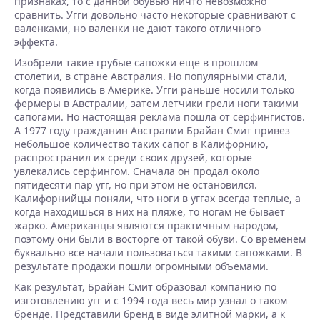
признаках, то с данной обувью ничто невозможно
сравнить. Угги довольно часто некоторые сравнивают с
валенками, но валенки не дают такого отличного
эффекта.
Изобрели такие грубые сапожки еще в прошлом
столетии, в стране Австралия. Но популярными стали,
когда появились в Америке. Угги раньше носили только
фермеры в Австралии, затем летчики грели ноги такими
сапогами. Но настоящая реклама пошла от серфингистов.
А 1977 году гражданин Австралии Брайан Смит привез
небольшое количество таких сапог в Калифорнию,
распространил их среди своих друзей, которые
увлекались серфингом. Сначала он продал около
пятидесяти пар угг, но при этом не остановился.
Калифорнийцы поняли, что ноги в уггах всегда теплые, а
когда находишься в них на пляже, то ногам не бывает
жарко. Американцы являются практичным народом,
поэтому они были в восторге от такой обуви. Со временем
буквально все начали пользоваться такими сапожками. В
результате продажи пошли огромными объемами.
Как результат, Брайан Смит образовал компанию по
изготовлению угг и с 1994 года весь мир узнал о таком
бренде. Представили бренд в виде элитной марки, а к