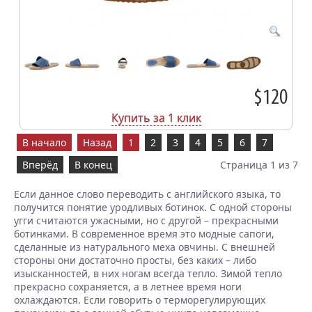
$120
Купить за 1 клик
В начало
Назад
1
2
3
4
5
6
7
Вперёд
В конец
Страница 1 из 7
Если данное слово переводить с английского языка, то
получится понятие уродливых ботинок. С одной стороны
угги считаются ужасными, но с другой – прекрасными
ботинками. В современное время это модные сапоги,
сделанные из натурального меха овчины. С внешней
стороны они достаточно просты, без каких – либо
изысканностей, в них ногам всегда тепло. Зимой тепло
прекрасно сохраняется, а в летнее время ноги
охлаждаются. Если говорить о терморегулирующих