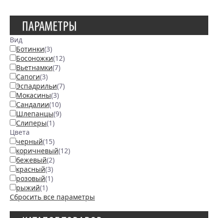
ПАРАМЕТРЫ
Вид
Ботинки
(3)
Босоножки
(12)
Вьетнамки
(7)
Сапоги
(3)
Эспадрильи
(7)
Мокасины
(3)
Сандалии
(10)
Шлепанцы
(9)
Слиперы
(1)
Цвета
черный
(15)
коричневый
(12)
бежевый
(2)
красный
(3)
розовый
(1)
рыжий
(1)
Сбросить все параметры