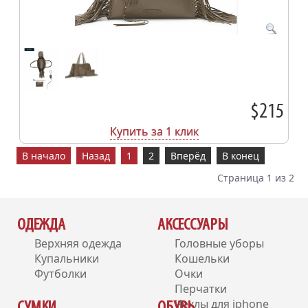
$215
Купить за 1 клик
В начало
Назад
1
2
Вперёд
В конец
Страница 1 из 2
ОДЕЖДА
АКСЕССУАРЫ
Верхняя одежда
Головные уборы
Купальники
Кошельки
Футболки
Очки
Перчатки
Чехлы для iphone
СУМКИ
ОБУВЬ