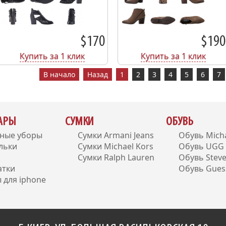
$170
$190
Купить за 1 клик
Купить за 1 клик
В начало
Назад
1
2
3
4
5
6
7
УАРЫ
СУМКИ
ОБУВЬ
вные уборы
Сумки Armani Jeans
Обувь Micha
льки
Сумки Michael Kors
Обувь UGG A
Сумки Ralph Lauren
Обувь Stev
атки
Обувь Gues
 для iphone