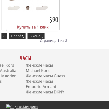
$90
Купить за 1 клик
8
Вперёд
В конец
Страница 1 из 8
ЧАСЫ
el Kors
Женские часы
ustralia
Michael Kors
e Madden
Женские часы Guess
s
Женские часы
Emporio Armani
Женские часы DKNY