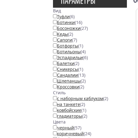
О
ПАРАМЕТРЫ
Вид
Туфли
(6)
Ботинки
(16)
Босоножки
(27)
Кеды
(2)
Сапоги
(7)
Ботфорты
(1)
Ботильоны
(4)
Эспадрильи
(6)
Балетки
(2)
Сникерсы
(1)
Сандалии
(13)
Шлепанцы
(2)
Кроссовки
(2)
Стиль
с наборным каблуком
(2)
на танкете
(2)
ковбойские
(1)
гладиаторы
(2)
Цвета
черный
(57)
коричневый
(24)