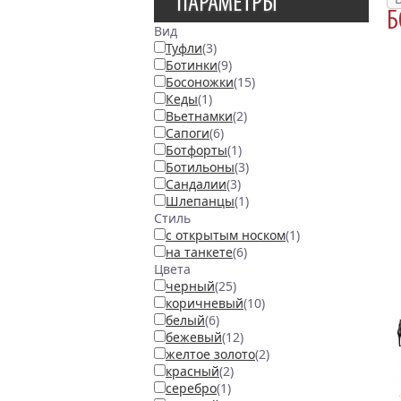
ПАРАМЕТРЫ
Б
Вид
Туфли
(3)
Ботинки
(9)
Босоножки
(15)
Кеды
(1)
Вьетнамки
(2)
Сапоги
(6)
Ботфорты
(1)
Ботильоны
(3)
Сандалии
(3)
Шлепанцы
(1)
Стиль
с открытым носком
(1)
на танкете
(6)
Цвета
черный
(25)
коричневый
(10)
белый
(6)
бежевый
(12)
желтое золото
(2)
красный
(2)
серебро
(1)