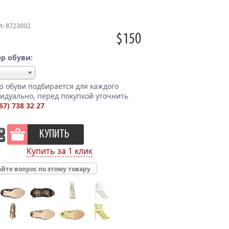
л: 8723002
$150
р обуви:
р обуви подбирается для каждого
идуально, перед покупкой уточнить
67) 738 32 27
Купить за 1 клик
йте вопрос по этому товару