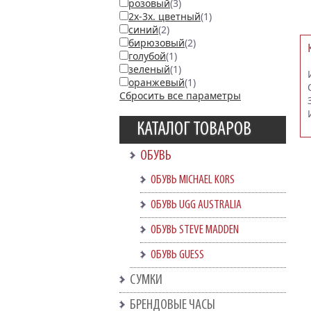
розовый
(3)
2х-3х. цветный
(1)
синий
(2)
бирюзовый
(2)
голубой
(1)
зеленый
(1)
оранжевый
(1)
Сбросить все параметры
КАТАЛОГ ТОВАРОВ
ОБУВЬ
ОБУВЬ MICHAEL KORS
ОБУВЬ UGG AUSTRALIA
ОБУВЬ STEVE MADDEN
ОБУВЬ GUESS
СУМКИ
БРЕНДОВЫЕ ЧАСЫ