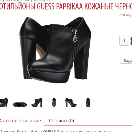
ОТИЛЬЙОНЫ GUESS PAPRIKAA КОЖАНЫЕ ЧЕРНО
Артику
Зада
Краткое описание
Отзывы (0)
Модные Ботильйоны GUESS Paprikaa кожаные черные