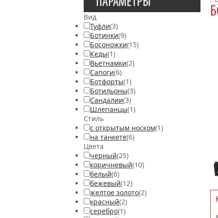
ПАРАМЕТРЫ
Б
Вид
Туфли
(3)
Ботинки
(9)
Босоножки
(15)
Кеды
(1)
Вьетнамки
(2)
Сапоги
(6)
Ботфорты
(1)
Ботильоны
(3)
Сандалии
(3)
Шлепанцы
(1)
Стиль
с открытым носком
(1)
на танкете
(6)
Цвета
черный
(25)
коричневый
(10)
белый
(6)
бежевый
(12)
желтое золото
(2)
красный
(2)
серебро
(1)