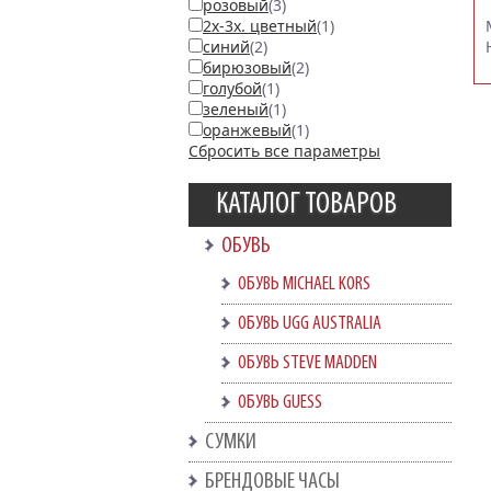
розовый
(3)
2х-3х. цветный
(1)
синий
(2)
бирюзовый
(2)
голубой
(1)
зеленый
(1)
оранжевый
(1)
Сбросить все параметры
КАТАЛОГ ТОВАРОВ
ОБУВЬ
ОБУВЬ MICHAEL KORS
ОБУВЬ UGG AUSTRALIA
ОБУВЬ STEVE MADDEN
ОБУВЬ GUESS
СУМКИ
БРЕНДОВЫЕ ЧАСЫ