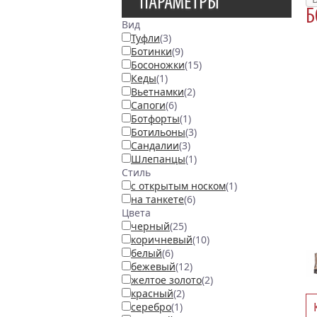
ПАРАМЕТРЫ
Б
Вид
Туфли
(3)
Ботинки
(9)
Босоножки
(15)
Кеды
(1)
Вьетнамки
(2)
Сапоги
(6)
Ботфорты
(1)
Ботильоны
(3)
Сандалии
(3)
Шлепанцы
(1)
Стиль
с открытым носком
(1)
на танкете
(6)
Цвета
черный
(25)
коричневый
(10)
белый
(6)
бежевый
(12)
желтое золото
(2)
красный
(2)
серебро
(1)