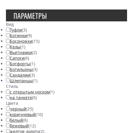
ПАРАМЕТРЫ
Вид
Туфли
(3)
Ботинки
(9)
Босоножки
(15)
Кеды
(1)
Вьетнамки
(2)
Сапоги
(6)
Ботфорты
(1)
Ботильоны
(3)
Сандалии
(3)
Шлепанцы
(1)
Стиль
с открытым носком
(1)
на танкете
(6)
Цвета
черный
(25)
коричневый
(10)
белый
(6)
бежевый
(12)
желтое золото
(2)