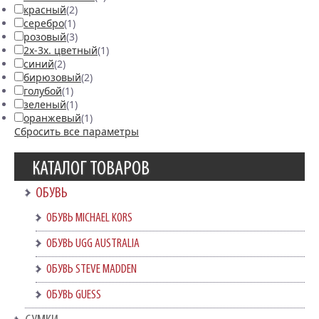
красный
(2)
серебро
(1)
розовый
(3)
2х-3х. цветный
(1)
синий
(2)
бирюзовый
(2)
голубой
(1)
зеленый
(1)
оранжевый
(1)
Сбросить все параметры
КАТАЛОГ ТОВАРОВ
ОБУВЬ
ОБУВЬ MICHAEL KORS
ОБУВЬ UGG AUSTRALIA
ОБУВЬ STEVE MADDEN
ОБУВЬ GUESS