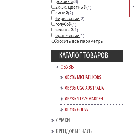
розовый
(3)
2х-3х. цветный
(1)
синий
(2)
бирюзовый
(2)
голубой
(1)
зеленый
(1)
оранжевый
(1)
Сбросить все параметры
КАТАЛОГ ТОВАРОВ
ОБУВЬ
ОБУВЬ MICHAEL KORS
ОБУВЬ UGG AUSTRALIA
ОБУВЬ STEVE MADDEN
ОБУВЬ GUESS
СУМКИ
БРЕНДОВЫЕ ЧАСЫ