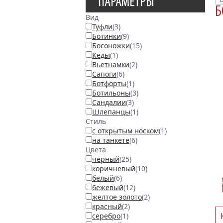
ПАРАМЕТРЫ
Б
Вид
Туфли
(3)
Ботинки
(9)
Босоножки
(15)
Кеды
(1)
Вьетнамки
(2)
Сапоги
(6)
Ботфорты
(1)
Ботильоны
(3)
Сандалии
(3)
Шлепанцы
(1)
Стиль
с открытым носком
(1)
на танкете
(6)
Цвета
черный
(25)
коричневый
(10)
белый
(6)
бежевый
(12)
желтое золото
(2)
красный
(2)
серебро
(1)