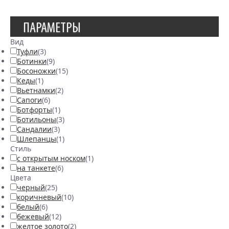
ПАРАМЕТРЫ
Вид
Туфли
(3)
Ботинки
(9)
Босоножки
(15)
Кеды
(1)
Вьетнамки
(2)
Сапоги
(6)
Ботфорты
(1)
Ботильоны
(3)
Сандалии
(3)
Шлепанцы
(1)
Стиль
с открытым носком
(1)
на танкете
(6)
Цвета
черный
(25)
коричневый
(10)
белый
(6)
бежевый
(12)
желтое золото
(2)