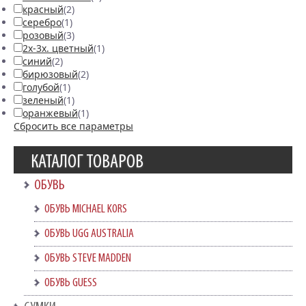
красный
(2)
серебро
(1)
розовый
(3)
2х-3х. цветный
(1)
синий
(2)
бирюзовый
(2)
голубой
(1)
зеленый
(1)
оранжевый
(1)
Сбросить все параметры
КАТАЛОГ ТОВАРОВ
ОБУВЬ
ОБУВЬ MICHAEL KORS
ОБУВЬ UGG AUSTRALIA
ОБУВЬ STEVE MADDEN
ОБУВЬ GUESS