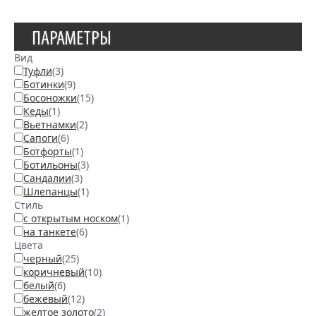
ПАРАМЕТРЫ
Вид
Туфли
(3)
Ботинки
(9)
Босоножки
(15)
Кеды
(1)
Вьетнамки
(2)
Сапоги
(6)
Ботфорты
(1)
Ботильоны
(3)
Сандалии
(3)
Шлепанцы
(1)
Стиль
с открытым носком
(1)
на танкете
(6)
Цвета
черный
(25)
коричневый
(10)
белый
(6)
бежевый
(12)
желтое золото
(2)