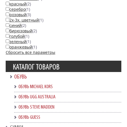
красный
(2)
серебро
(1)
розовый
(3)
2х-3х. цветный
(1)
синий
(2)
бирюзовый
(2)
голубой
(1)
зеленый
(1)
оранжевый
(1)
Сбросить все параметры
КАТАЛОГ ТОВАРОВ
ОБУВЬ
ОБУВЬ MICHAEL KORS
ОБУВЬ UGG AUSTRALIA
ОБУВЬ STEVE MADDEN
ОБУВЬ GUESS