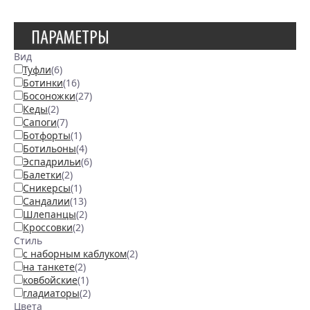
ПАРАМЕТРЫ
Вид
Туфли
(6)
Ботинки
(16)
Босоножки
(27)
Кеды
(2)
Сапоги
(7)
Ботфорты
(1)
Ботильоны
(4)
Эспадрильи
(6)
Балетки
(2)
Сникерсы
(1)
Сандалии
(13)
Шлепанцы
(2)
Кроссовки
(2)
Стиль
с наборным каблуком
(2)
на танкете
(2)
ковбойские
(1)
гладиаторы
(2)
Цвета