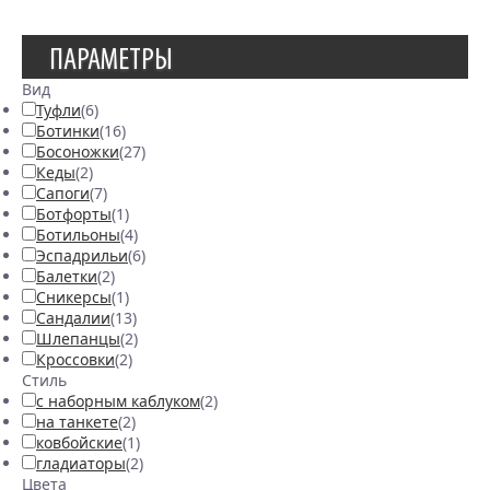
ПАРАМЕТРЫ
Вид
Туфли
(6)
Ботинки
(16)
Босоножки
(27)
Кеды
(2)
Сапоги
(7)
Ботфорты
(1)
Ботильоны
(4)
Эспадрильи
(6)
Балетки
(2)
Сникерсы
(1)
Сандалии
(13)
Шлепанцы
(2)
Кроссовки
(2)
Стиль
с наборным каблуком
(2)
на танкете
(2)
ковбойские
(1)
гладиаторы
(2)
Цвета