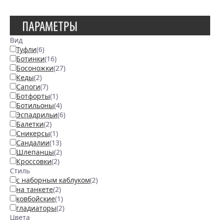
ПАРАМЕТРЫ
Вид
Туфли
(6)
Ботинки
(16)
Босоножки
(27)
Кеды
(2)
Сапоги
(7)
Ботфорты
(1)
Ботильоны
(4)
Эспадрильи
(6)
Балетки
(2)
Сникерсы
(1)
Сандалии
(13)
Шлепанцы
(2)
Кроссовки
(2)
Стиль
с наборным каблуком
(2)
на танкете
(2)
ковбойские
(1)
гладиаторы
(2)
Цвета