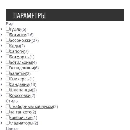
ПАРАМЕТРЫ
Вид
Туфли
(6)
Ботинки
(16)
Босоножки
(27)
Кеды
(2)
Сапоги
(7)
Ботфорты
(1)
Ботильоны
(4)
Эспадрильи
(6)
Балетки
(2)
Сникерсы
(1)
Сандалии
(13)
Шлепанцы
(2)
Кроссовки
(2)
Стиль
с наборным каблуком
(2)
на танкете
(2)
ковбойские
(1)
гладиаторы
(2)
Цвета