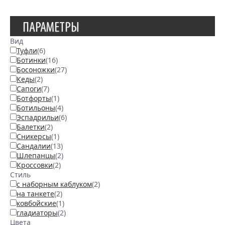
ПАРАМЕТРЫ
Вид
Туфли
(6)
Ботинки
(16)
Босоножки
(27)
Кеды
(2)
Сапоги
(7)
Ботфорты
(1)
Ботильоны
(4)
Эспадрильи
(6)
Балетки
(2)
Сникерсы
(1)
Сандалии
(13)
Шлепанцы
(2)
Кроссовки
(2)
Стиль
с наборным каблуком
(2)
на танкете
(2)
ковбойские
(1)
гладиаторы
(2)
Цвета