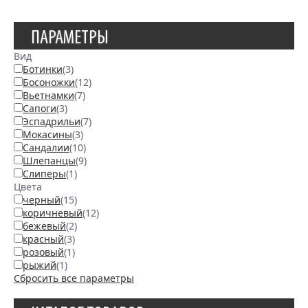
ПАРАМЕТРЫ
Вид
Ботинки
(3)
Босоножки
(12)
Вьетнамки
(7)
Сапоги
(3)
Эспадрильи
(7)
Мокасины
(3)
Сандалии
(10)
Шлепанцы
(9)
Слиперы
(1)
Цвета
черный
(15)
коричневый
(12)
бежевый
(2)
красный
(3)
розовый
(1)
рыжий
(1)
Сбросить все параметры