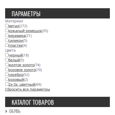
ПАРАМЕТРЫ
Материал
метал
(272)
кожаный ремешок
(35)
керамика
(21)
силикон
(5)
пластик
(4)
Цвета
черный
(18)
белый
(5)
желтое золото
(74)
розовое золото
(70)
серебро
(52)
розовый
(2)
2х-3х. цветный
(69)
Сбросить все параметры
КАТАЛОГ ТОВАРОВ
ОБУВЬ