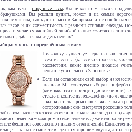
так, вам нужны
наручные часы
. Вы не хотите маяться с подде
обрякушками. Вы решили купить, может и не самый дорого
говорим о том, как купить часы в Запорожье и не ошибиться с
иль часов и их совместимость с разными стилями одежды. По
просе и является частейшей ошибкой наших соотечественников.
итывать, дабы не выглядеть нелепо?
ыбираем часы с определённым стилем
Поскольку существует три направления в
всем известны (классика-строгость, моло
рассмотрим, какие именно нюансы учиты
решите купить часы в Запорожье:
Если вы остановили свой выбор на классиче
нюансов. Мы советуем выбирать циферблат 
(минимализм и принцип достаточности), с
стекло и корпус из нержавейки (но лучше вс
важная деталь – ремешок. С железными ре
осторожными: они смотрятся роскошно тольк
зайнером высшего класса из отличных материалов, да и подходят
жаного ремешка – компромиссное решение: даже недорогие рем
стиле фешн нет совершенно никаких ограничений. Единственное
ичаще. Так вы не сможете выделится хорошим вкусом, а только 