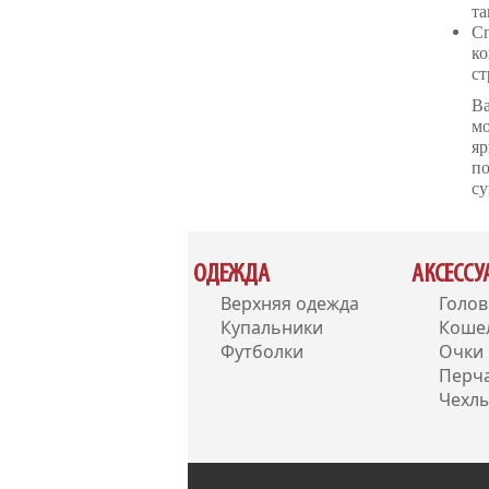
та
Сп
ко
ст
Ва
мо
яр
по
су
ОДЕЖДА
АКСЕСС
Верхняя одежда
Голо
Купальники
Коше
Футболки
Очки
Перч
Чехлы