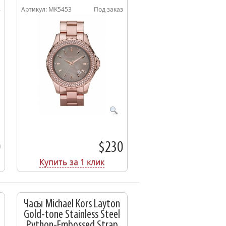
з
Артикул: MK5453
Под заказ
0
$230
Купить за 1 клик
Часы Michael Kors Layton
Gold-tone Stainless Steel
Python-Embossed Strap