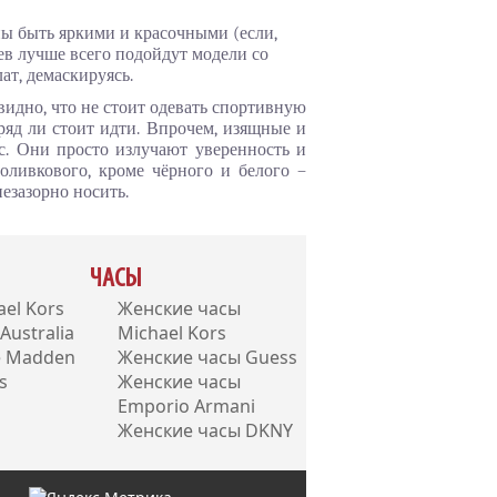
ны быть яркими и красочными (если,
ев лучше всего подойдут модели со
ат, демаскируясь.
видно, что не стоит одевать спортивную
вряд ли стоит идти. Впрочем, изящные и
с. Они просто излучают уверенность и
оливкового, кроме чёрного и белого –
езазорно носить.
ЧАСЫ
el Kors
Женские часы
ustralia
Michael Kors
e Madden
Женские часы Guess
s
Женские часы
Emporio Armani
Женские часы DKNY