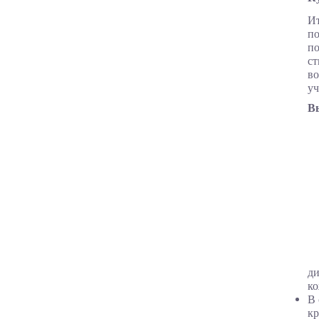
И
п
по
ст
во
уч
В
ди
ко
В 
кр