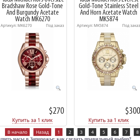
Bradshaw Rose Gold-Tone
Gold-Tone Stainless Steel
And Burgundy Acetate
And Horn Acetate Watch
Watch MK6270
MK5874
Артикул: MK6270
Под заказ
Артикул: MK5874
Под зака
$270
$30
Купить за 1 клик
Купить за 1 клик
В начало
Назад
1
2
3
4
5
6
7
8
упить часы в Запорожье: как сделать правильный выбор?