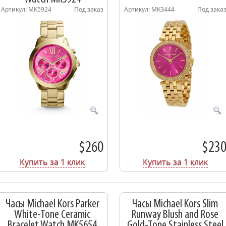
Артикул: MK5924
Под заказ
Артикул: MK3444
Под зака
$260
$23
Купить за 1 клик
Купить за 1 клик
Часы Michael Kors Parker
Часы Michael Kors Slim
White-Tone Ceramic
Runway Blush and Rose
Bracelet Watch MK5654
Gold-Tone Stainless Steel