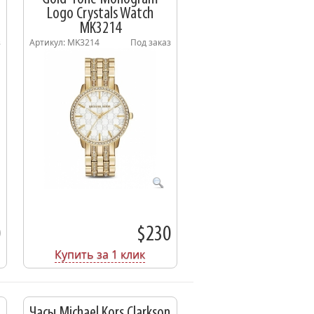
Logo Crystals Watch
MK3214
з
Артикул: MK3214
Под заказ
0
$230
Купить за 1 клик
Часы Michael Kors Clarkson