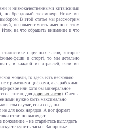
лками и низкокачественными китайскими
й, но брендовый экземпляр. Ниже мы
 выбором. В этой статье мы рассмотрим
жалуй, несовместимость именно в этом
 Итак, на что обращать внимание и что
 стилистике наручных часов, которые
дёжные-фешн и спорт), то мы детально
вать, в каждой из отраслей, если вы
ской модели, то здесь есть несколько
не с римскими цифрами, а с арабскими
апфировое или хотя бы минеральное
его – титан, для
дорогих часов
). Очень
шениями нужно быть максимально
о в том случае, если созданы
 не для всех нарядов. А вот формат
ешки отлично выглядят;
 пожелание – не старайтесь выглядеть
рискуете купить часы в Запорожье