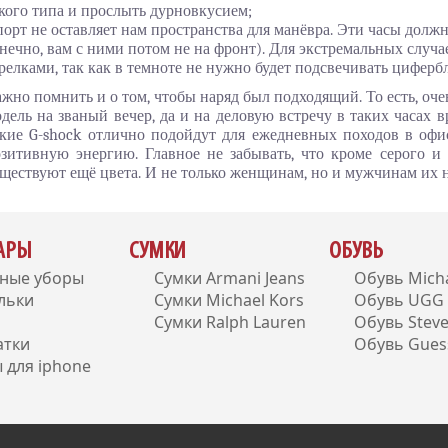
кого типа и прослыть дурновкусием;
орт не оставляет нам пространства для манёвра. Эти часы долж
нечно, вам с ними потом не на фронт). Для экстремальных случа
релками, так как в темноте не нужно будет подсвечивать цифербл
жно помнить и о том, чтобы наряд был подходящий. То есть, оче
дель на званый вечер, да и на деловую встречу в таких часах 
кие G-shock отлично подойдут для ежедневных походов в офи
зитивную энергию. Главное не забывать, что кроме серого и 
ществуют ещё цвета. И не только женщинам, но и мужчинам их н
УАРЫ
СУМКИ
ОБУВЬ
вные уборы
Сумки Armani Jeans
Обувь Micha
льки
Сумки Michael Kors
Обувь UGG A
Сумки Ralph Lauren
Обувь Stev
атки
Обувь Gues
 для iphone