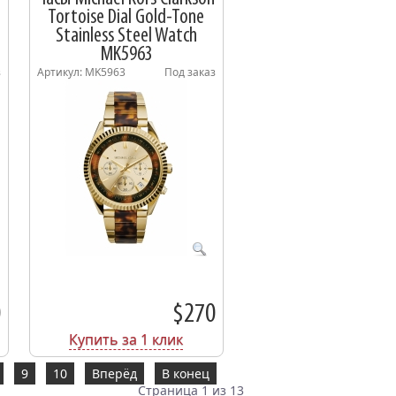
Tortoise Dial Gold-Tone
Stainless Steel Watch
MK5963
з
Артикул: MK5963
Под заказ
0
$270
Купить за 1 клик
9
10
Вперёд
В конец
Страница 1 из 13