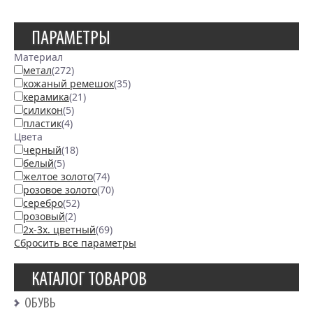
ПАРАМЕТРЫ
Материал
метал
(272)
кожаный ремешок
(35)
керамика
(21)
силикон
(5)
пластик
(4)
Цвета
черный
(18)
белый
(5)
желтое золото
(74)
розовое золото
(70)
серебро
(52)
розовый
(2)
2х-3х. цветный
(69)
Сбросить все параметры
КАТАЛОГ ТОВАРОВ
ОБУВЬ