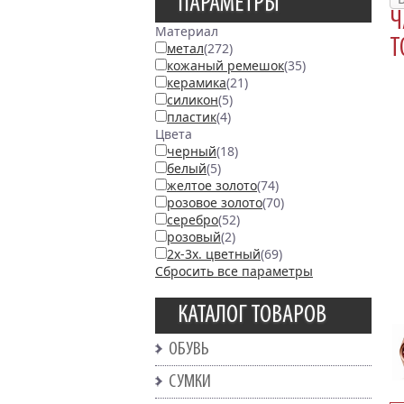
ПАРАМЕТРЫ
Ч
Материал
T
метал
(272)
кожаный ремешок
(35)
керамика
(21)
силикон
(5)
пластик
(4)
Цвета
черный
(18)
белый
(5)
желтое золото
(74)
розовое золото
(70)
серебро
(52)
розовый
(2)
2х-3х. цветный
(69)
Сбросить все параметры
КАТАЛОГ ТОВАРОВ
ОБУВЬ
СУМКИ