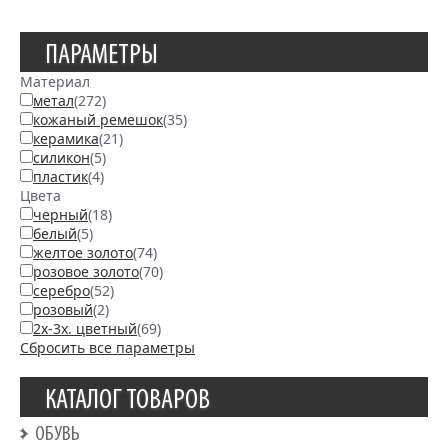
ПАРАМЕТРЫ
Материал
метал
(272)
кожаный ремешок
(35)
керамика
(21)
силикон
(5)
пластик
(4)
Цвета
черный
(18)
белый
(5)
желтое золото
(74)
розовое золото
(70)
серебро
(52)
розовый
(2)
2х-3х. цветный
(69)
Сбросить все параметры
КАТАЛОГ ТОВАРОВ
ОБУВЬ