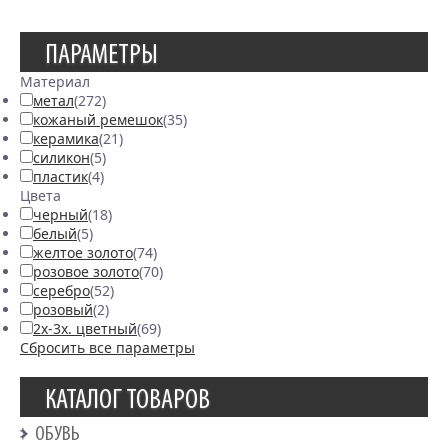
ПАРАМЕТРЫ
Материал
метал
(272)
кожаный ремешок
(35)
керамика
(21)
силикон
(5)
пластик
(4)
Цвета
черный
(18)
белый
(5)
желтое золото
(74)
розовое золото
(70)
серебро
(52)
розовый
(2)
2х-3х. цветный
(69)
Сбросить все параметры
КАТАЛОГ ТОВАРОВ
ОБУВЬ