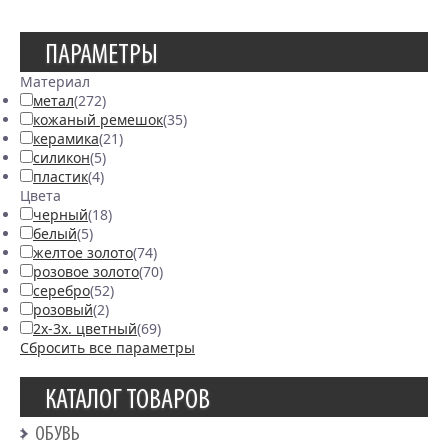
ПАРАМЕТРЫ
Материал
метал
(272)
кожаный ремешок
(35)
керамика
(21)
силикон
(5)
пластик
(4)
Цвета
черный
(18)
белый
(5)
желтое золото
(74)
розовое золото
(70)
серебро
(52)
розовый
(2)
2х-3х. цветный
(69)
Сбросить все параметры
КАТАЛОГ ТОВАРОВ
ОБУВЬ