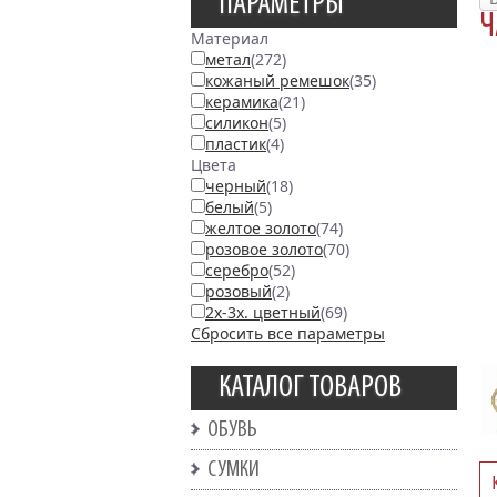
ПАРАМЕТРЫ
Ч
Материал
метал
(272)
кожаный ремешок
(35)
керамика
(21)
силикон
(5)
пластик
(4)
Цвета
черный
(18)
белый
(5)
желтое золото
(74)
розовое золото
(70)
серебро
(52)
розовый
(2)
2х-3х. цветный
(69)
Сбросить все параметры
КАТАЛОГ ТОВАРОВ
ОБУВЬ
СУМКИ