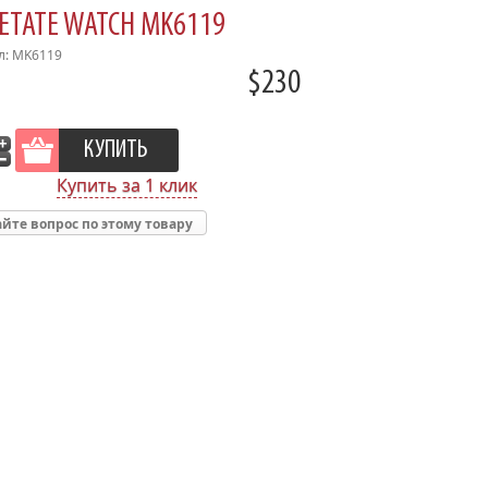
CETATE WATCH MK6119
л: MK6119
$230
Купить за 1 клик
йте вопрос по этому товару