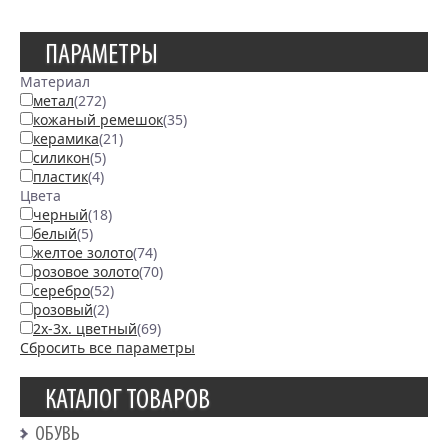
ПАРАМЕТРЫ
Материал
метал
(272)
кожаный ремешок
(35)
керамика
(21)
силикон
(5)
пластик
(4)
Цвета
черный
(18)
белый
(5)
желтое золото
(74)
розовое золото
(70)
серебро
(52)
розовый
(2)
2х-3х. цветный
(69)
Сбросить все параметры
КАТАЛОГ ТОВАРОВ
ОБУВЬ