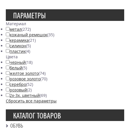
ПАРАМЕТРЫ
Материал
метал
(272)
кожаный ремешок
(35)
керамика
(21)
силикон
(5)
пластик
(4)
Цвета
черный
(18)
белый
(5)
желтое золото
(74)
розовое золото
(70)
серебро
(52)
розовый
(2)
2х-3х. цветный
(69)
Сбросить все параметры
КАТАЛОГ ТОВАРОВ
ОБУВЬ